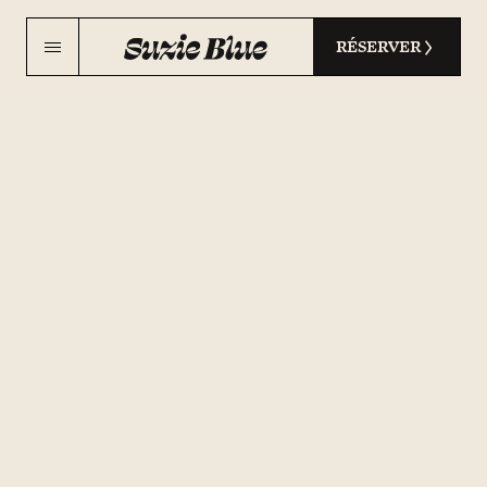
RÉSERVER
Politique des
cookies
Les données personnelles collectées notamment via
les cookies sur le site sont traitées par :
Société du Marais
2, bis rue Commines, 75003 Paris
RCS de Paris sous le numéro 508 762 473 00025
Représentée par Julie GAUME en sa qualité de
Directrice
La présente politique vous permet d’obtenir des
informations concernant le fonctionnement des
cookies ou technologies similaires ainsi que les
outils mis à votre disposition afin de les paramétrer.